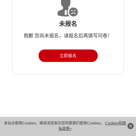
未报名
抱歉 您尚未报名，请报名后再填写问卷！
立即报名
版权所有 © 华为技术有限公司 1998-2026。 保留一切权利。粤A2-20044005号
本站点使用Cookies，继续浏览表示您同意我们使用Cookies。
Cookies和隐
私政策>
隐私保护
法律声明