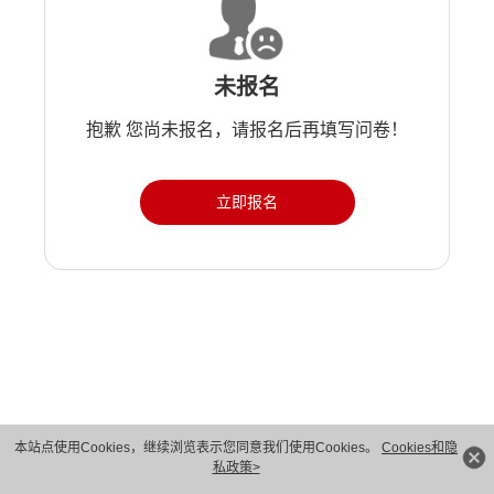
未报名
抱歉 您尚未报名，请报名后再填写问卷！
立即报名
版权所有 © 华为技术有限公司 1998-2026。 保留一切权利。粤A2-20044005号
本站点使用Cookies，继续浏览表示您同意我们使用Cookies。
Cookies和隐
私政策>
隐私保护
法律声明