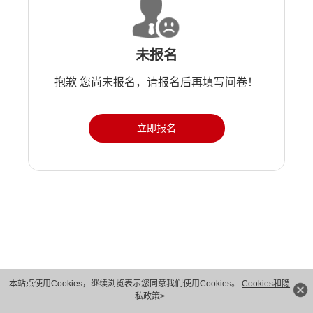
未报名
抱歉 您尚未报名，请报名后再填写问卷！
立即报名
版权所有 © 华为技术有限公司 1998-2026。 保留一切权利。粤A2-20044005号
本站点使用Cookies，继续浏览表示您同意我们使用Cookies。
Cookies和隐
私政策>
隐私保护
法律声明