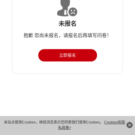
未报名
抱歉 您尚未报名，请报名后再填写问卷！
立即报名
版权所有 © 华为技术有限公司 1998-2026。 保留一切权利。粤A2-20044005号
本站点使用Cookies，继续浏览表示您同意我们使用Cookies。
Cookies和隐
私政策>
隐私保护
法律声明