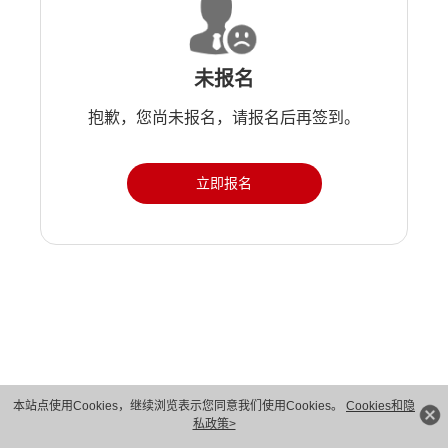
未报名
抱歉，您尚未报名，请报名后再签到。
立即报名
版权所有 © 华为技术有限公司 1998-2026。 保留一切权利。粤A2-20044005号
本站点使用Cookies，继续浏览表示您同意我们使用Cookies。
Cookies和隐
私政策>
隐私保护
法律声明