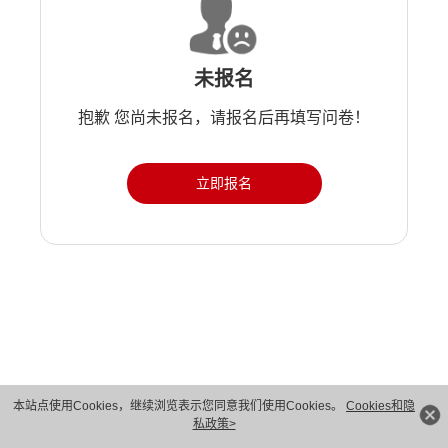
未报名
抱歉 您尚未报名，请报名后再填写问卷！
立即报名
版权所有 © 华为技术有限公司 1998-2026。 保留一切权利。粤A2-20044005号
本站点使用Cookies，继续浏览表示您同意我们使用Cookies。
Cookies和隐
私政策>
隐私保护
法律声明