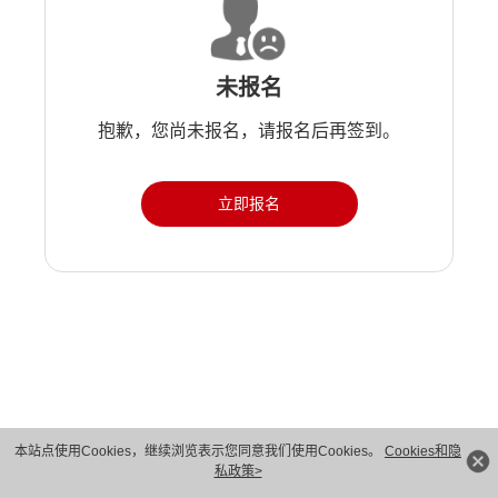
未报名
抱歉，您尚未报名，请报名后再签到。
立即报名
版权所有 © 华为技术有限公司 1998-2026。 保留一切权利。粤A2-20044005号
本站点使用Cookies，继续浏览表示您同意我们使用Cookies。
Cookies和隐
私政策>
隐私保护
法律声明