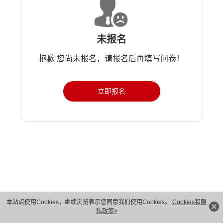
未报名
抱歉 您尚未报名，请报名后再填写问卷！
立即报名
版权所有 © 华为技术有限公司 1998-2026。 保留一切权利。粤A2-20044005号
本站点使用Cookies，继续浏览表示您同意我们使用Cookies。
Cookies和隐
私政策>
隐私保护
法律声明