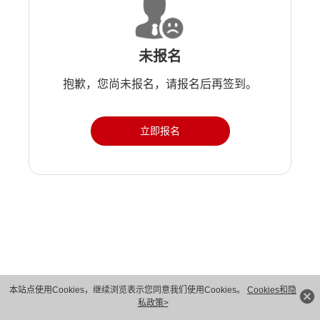
未报名
抱歉，您尚未报名，请报名后再签到。
立即报名
版权所有 © 华为技术有限公司 1998-2026。 保留一切权利。粤A2-20044005号
本站点使用Cookies，继续浏览表示您同意我们使用Cookies。
Cookies和隐
私政策>
隐私保护
法律声明