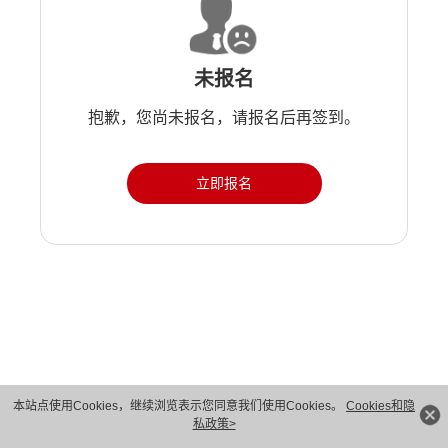
未报名
抱歉，您尚未报名，请报名后再签到。
立即报名
版权所有 © 华为技术有限公司 1998-2026。 保留一切权利。粤A2-20044005号
本站点使用Cookies，继续浏览表示您同意我们使用Cookies。
Cookies和隐
私政策>
隐私保护
法律声明