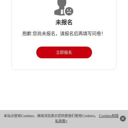
未报名
抱歉 您尚未报名，请报名后再填写问卷！
立即报名
版权所有 © 华为技术有限公司 1998-2026。 保留一切权利。粤A2-20044005号
本站点使用Cookies，继续浏览表示您同意我们使用Cookies。
Cookies和隐
私政策>
隐私保护
法律声明