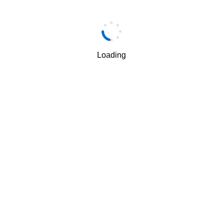
手机
*
Loading
手机验证码
*
获取验证码
我理解并同意按照华为
隐私保护条款
和
使用条款
使用和传
√
递我的个人信息。
下一步