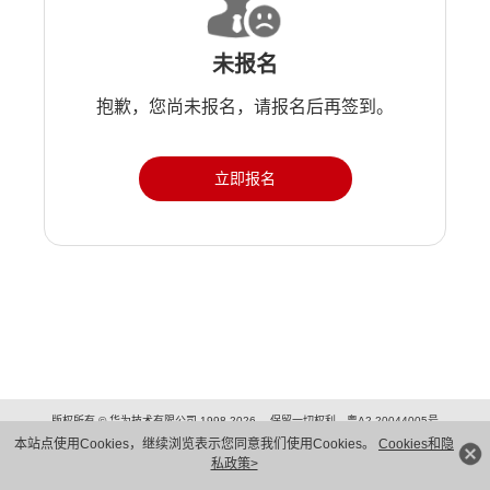
未报名
抱歉，您尚未报名，请报名后再签到。
立即报名
版权所有 © 华为技术有限公司 1998-2026。 保留一切权利。粤A2-20044005号
隐私保护
法律声明
本站点使用Cookies，继续浏览表示您同意我们使用Cookies。
Cookies和隐
私政策>