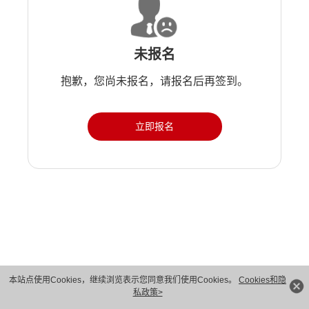
未报名
抱歉，您尚未报名，请报名后再签到。
立即报名
版权所有 © 华为技术有限公司 1998-2026。 保留一切权利。粤A2-20044005号
本站点使用Cookies，继续浏览表示您同意我们使用Cookies。
Cookies和隐
私政策>
隐私保护
法律声明