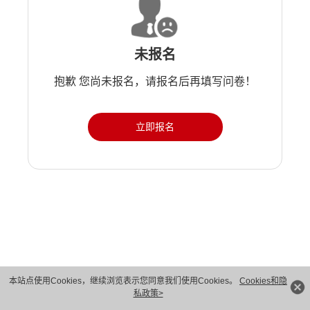
未报名
抱歉 您尚未报名，请报名后再填写问卷！
立即报名
版权所有 © 华为技术有限公司 1998-2026。 保留一切权利。粤A2-20044005号
本站点使用Cookies，继续浏览表示您同意我们使用Cookies。
Cookies和隐
私政策>
隐私保护
法律声明