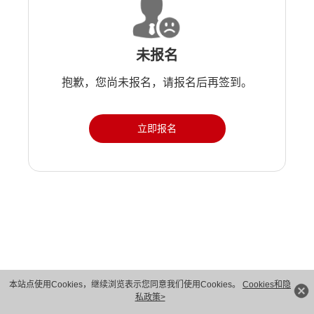
未报名
抱歉，您尚未报名，请报名后再签到。
立即报名
版权所有 © 华为技术有限公司 1998-2026。 保留一切权利。粤A2-20044005号
本站点使用Cookies，继续浏览表示您同意我们使用Cookies。
Cookies和隐
私政策>
隐私保护
法律声明