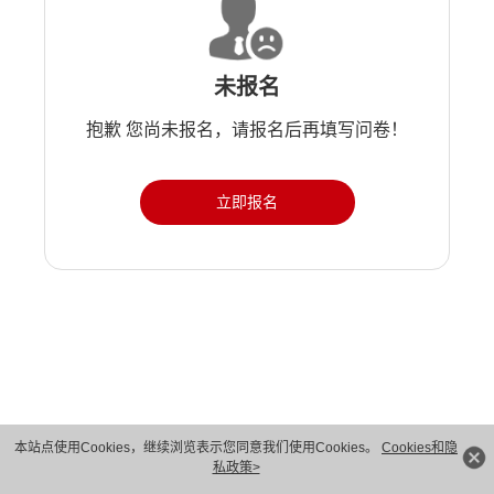
未报名
抱歉 您尚未报名，请报名后再填写问卷！
立即报名
版权所有 © 华为技术有限公司 1998-2026。 保留一切权利。粤A2-20044005号
本站点使用Cookies，继续浏览表示您同意我们使用Cookies。
Cookies和隐
私政策>
隐私保护
法律声明