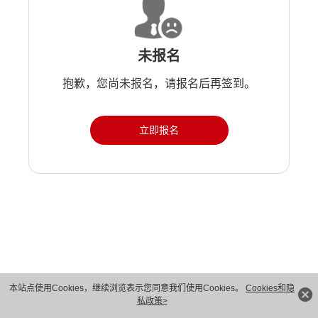
未报名
抱歉，您尚未报名，请报名后再签到。
立即报名
版权所有 © 华为技术有限公司 1998-2026。 保留一切权利。粤A2-20044005号
本站点使用Cookies，继续浏览表示您同意我们使用Cookies。
Cookies和隐
私政策>
隐私保护
法律声明