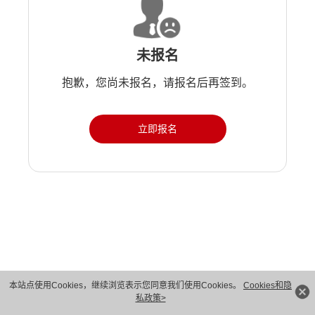
未报名
抱歉，您尚未报名，请报名后再签到。
立即报名
版权所有 © 华为技术有限公司 1998-2026。 保留一切权利。粤A2-20044005号
本站点使用Cookies，继续浏览表示您同意我们使用Cookies。
Cookies和隐
私政策>
隐私保护
法律声明