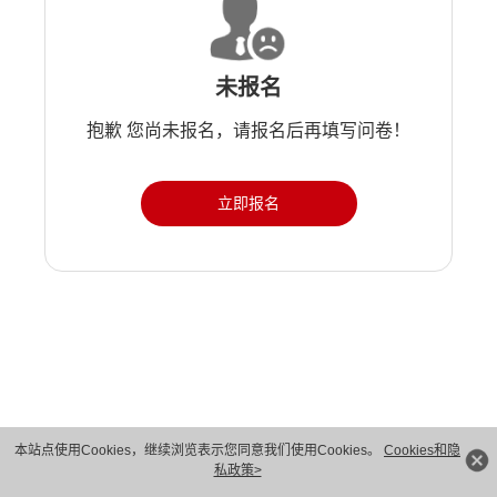
未报名
抱歉 您尚未报名，请报名后再填写问卷！
立即报名
版权所有 © 华为技术有限公司 1998-2026。 保留一切权利。粤A2-20044005号
本站点使用Cookies，继续浏览表示您同意我们使用Cookies。
Cookies和隐
私政策>
隐私保护
法律声明