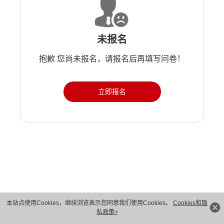
未报名
抱歉 您尚未报名，请报名后再填写问卷！
立即报名
版权所有 © 华为技术有限公司 1998-2026。 保留一切权利。粤A2-20044005号
本站点使用Cookies，继续浏览表示您同意我们使用Cookies。
Cookies和隐
私政策>
隐私保护
法律声明