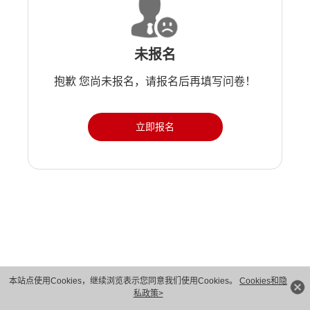
未报名
抱歉 您尚未报名，请报名后再填写问卷！
立即报名
版权所有 © 华为技术有限公司 1998-2026。 保留一切权利。粤A2-20044005号
本站点使用Cookies，继续浏览表示您同意我们使用Cookies。
Cookies和隐
私政策>
隐私保护
法律声明