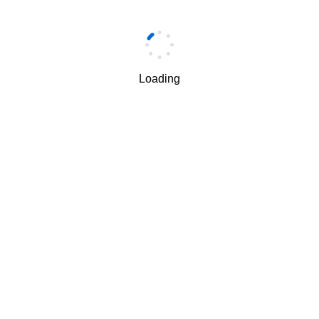
手机
*
Loading
手机验证码
*
获取验证码
我理解并同意按照华为
隐私保护条款
和
使用条款
使用和传
√
递我的个人信息。
下一步