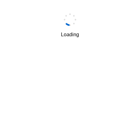
手机
*
Loading
手机验证码
*
获取验证码
我理解并同意按照华为
隐私保护条款
和
使用条款
使用和传
√
递我的个人信息。
下一步