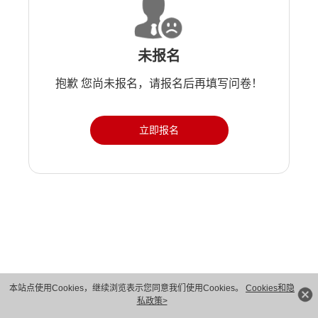
未报名
抱歉 您尚未报名，请报名后再填写问卷！
立即报名
版权所有 © 华为技术有限公司 1998-2026。 保留一切权利。粤A2-20044005号
本站点使用Cookies，继续浏览表示您同意我们使用Cookies。
Cookies和隐
私政策>
隐私保护
法律声明