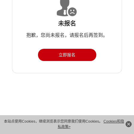
未报名
抱歉，您尚未报名，请报名后再签到。
立即报名
版权所有 © 华为技术有限公司 1998-2026。 保留一切权利。粤A2-20044005号
本站点使用Cookies，继续浏览表示您同意我们使用Cookies。
Cookies和隐
私政策>
隐私保护
法律声明