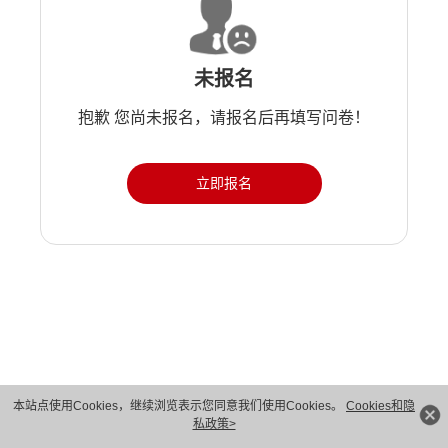
未报名
抱歉 您尚未报名，请报名后再填写问卷！
立即报名
版权所有 © 华为技术有限公司 1998-2026。 保留一切权利。粤A2-20044005号
本站点使用Cookies，继续浏览表示您同意我们使用Cookies。
Cookies和隐
私政策>
隐私保护
法律声明