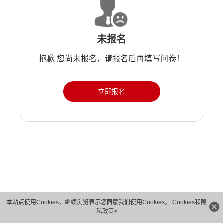
未报名
抱歉 您尚未报名，请报名后再填写问卷！
立即报名
版权所有 © 华为技术有限公司 1998-2026。 保留一切权利。粤A2-20044005号
本站点使用Cookies，继续浏览表示您同意我们使用Cookies。
Cookies和隐
私政策>
隐私保护
法律声明