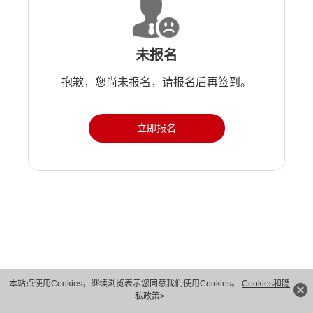
未报名
抱歉，您尚未报名，请报名后再签到。
立即报名
版权所有 © 华为技术有限公司 1998-2026。 保留一切权利。粤A2-20044005号
本站点使用Cookies，继续浏览表示您同意我们使用Cookies。
Cookies和隐
私政策>
隐私保护
法律声明