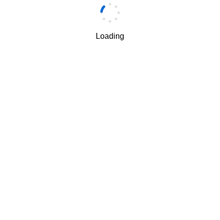
Loading
手机
*
我理解并同意按照华为
隐私保护条款
和
使用条款
使用和传
√
递我的个人信息。
下一步