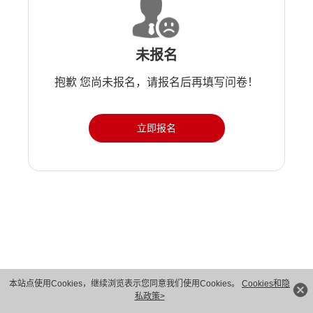
未报名
抱歉 您尚未报名，请报名后再填写问卷！
立即报名
版权所有 © 华为技术有限公司 1998-2026。 保留一切权利。粤A2-20044005号
本站点使用Cookies，继续浏览表示您同意我们使用Cookies。
Cookies和隐
私政策>
隐私保护
法律声明