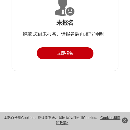
未报名
抱歉 您尚未报名，请报名后再填写问卷！
立即报名
版权所有 © 华为技术有限公司 1998-2026。 保留一切权利。粤A2-20044005号
本站点使用Cookies，继续浏览表示您同意我们使用Cookies。
Cookies和隐
私政策>
隐私保护
法律声明