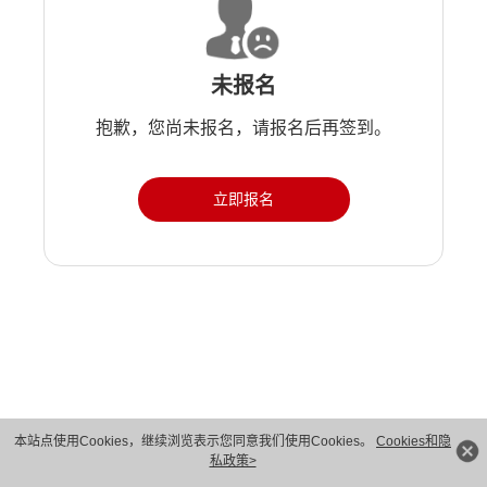
未报名
抱歉，您尚未报名，请报名后再签到。
立即报名
版权所有 © 华为技术有限公司 1998-2026。 保留一切权利。粤A2-20044005号
本站点使用Cookies，继续浏览表示您同意我们使用Cookies。
Cookies和隐
私政策>
隐私保护
法律声明