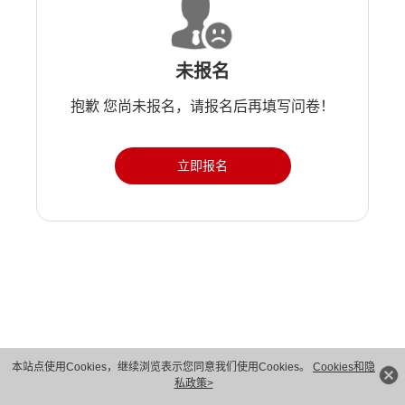
未报名
抱歉 您尚未报名，请报名后再填写问卷！
立即报名
版权所有 © 华为技术有限公司 1998-2026。 保留一切权利。粤A2-20044005号
本站点使用Cookies，继续浏览表示您同意我们使用Cookies。
Cookies和隐
私政策>
隐私保护
法律声明