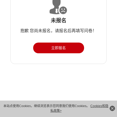
未报名
抱歉 您尚未报名，请报名后再填写问卷！
立即报名
版权所有 © 华为技术有限公司 1998-2026。 保留一切权利。粤A2-20044005号
本站点使用Cookies，继续浏览表示您同意我们使用Cookies。
Cookies和隐
私政策>
隐私保护
法律声明