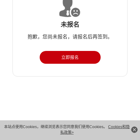
未报名
抱歉，您尚未报名，请报名后再签到。
立即报名
版权所有 © 华为技术有限公司 1998-2026。 保留一切权利。粤A2-20044005号
本站点使用Cookies，继续浏览表示您同意我们使用Cookies。
Cookies和隐
私政策>
隐私保护
法律声明