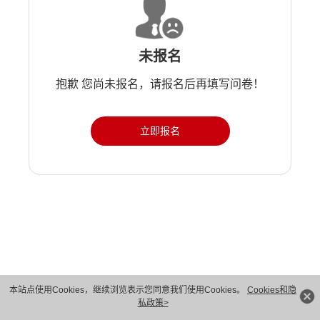
未报名
抱歉 您尚未报名，请报名后再填写问卷！
立即报名
版权所有 © 华为技术有限公司 1998-2026。 保留一切权利。粤A2-20044005号
本站点使用Cookies，继续浏览表示您同意我们使用Cookies。
Cookies和隐
私政策>
隐私保护
法律声明