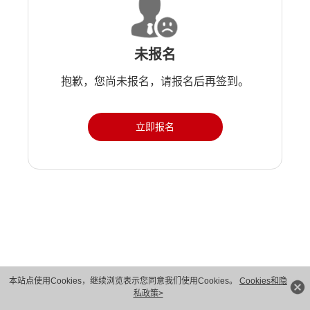
未报名
抱歉，您尚未报名，请报名后再签到。
立即报名
版权所有 © 华为技术有限公司 1998-2026。 保留一切权利。粤A2-20044005号
本站点使用Cookies，继续浏览表示您同意我们使用Cookies。
Cookies和隐
私政策>
隐私保护
法律声明