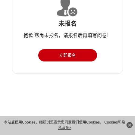
未报名
抱歉 您尚未报名，请报名后再填写问卷！
立即报名
版权所有 © 华为技术有限公司 1998-2026。 保留一切权利。粤A2-20044005号
本站点使用Cookies，继续浏览表示您同意我们使用Cookies。
Cookies和隐
私政策>
隐私保护
法律声明