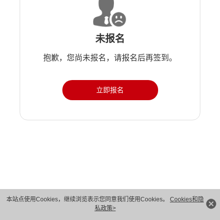
未报名
抱歉，您尚未报名，请报名后再签到。
立即报名
版权所有 © 华为技术有限公司 1998-2026。 保留一切权利。粤A2-20044005号
本站点使用Cookies，继续浏览表示您同意我们使用Cookies。
Cookies和隐
私政策>
隐私保护
法律声明