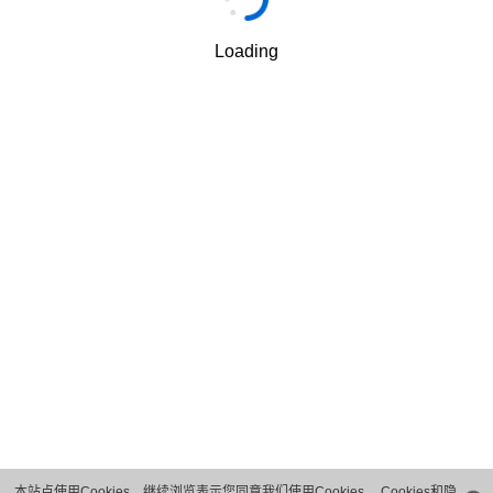
Loading
手机
*
我理解并同意深圳市金华威数码科技有限公司按照其规定
√
使用和转移我的个人信息
隐私保护条款
和
使用条款
.
下一步
本站点使用Cookies，继续浏览表示您同意我们使用Cookies。
Cookies和隐