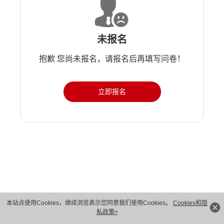
未报名
抱歉 您尚未报名，请报名后再填写问卷！
立即报名
版权所有 © 华为技术有限公司 1998-2026。 保留一切权利。粤A2-20044005号
本站点使用Cookies，继续浏览表示您同意我们使用Cookies。
Cookies和隐
私政策>
隐私保护
法律声明