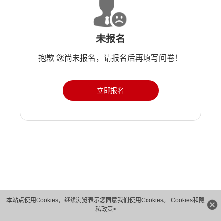
未报名
抱歉 您尚未报名，请报名后再填写问卷！
立即报名
版权所有 © 华为技术有限公司 1998-2026。 保留一切权利。粤A2-20044005号
本站点使用Cookies，继续浏览表示您同意我们使用Cookies。
Cookies和隐
私政策>
隐私保护
法律声明