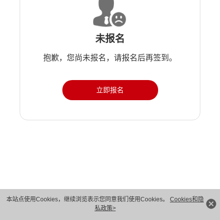
未报名
抱歉，您尚未报名，请报名后再签到。
立即报名
版权所有 © 华为技术有限公司 1998-2026。 保留一切权利。粤A2-20044005号
本站点使用Cookies，继续浏览表示您同意我们使用Cookies。
Cookies和隐
私政策>
隐私保护
法律声明