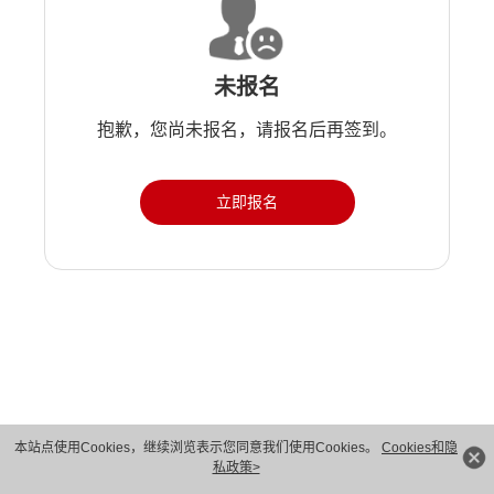
未报名
抱歉，您尚未报名，请报名后再签到。
立即报名
版权所有 © 华为技术有限公司 1998-2026。 保留一切权利。粤A2-20044005号
本站点使用Cookies，继续浏览表示您同意我们使用Cookies。
Cookies和隐
私政策>
隐私保护
法律声明