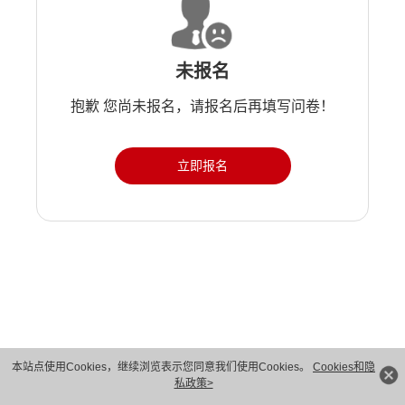
未报名
抱歉 您尚未报名，请报名后再填写问卷！
立即报名
版权所有 © 华为技术有限公司 1998-2026。 保留一切权利。粤A2-20044005号
本站点使用Cookies，继续浏览表示您同意我们使用Cookies。
Cookies和隐
私政策>
隐私保护
法律声明