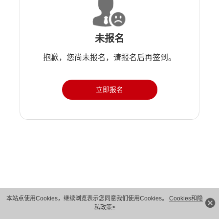
未报名
抱歉，您尚未报名，请报名后再签到。
立即报名
版权所有 © 华为技术有限公司 1998-2026。 保留一切权利。粤A2-20044005号
本站点使用Cookies，继续浏览表示您同意我们使用Cookies。
Cookies和隐
私政策>
隐私保护
法律声明