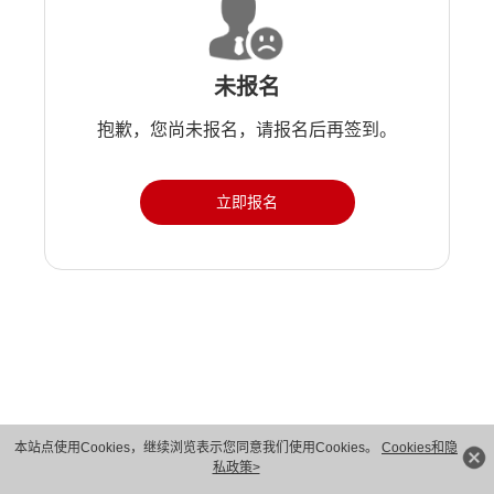
未报名
抱歉，您尚未报名，请报名后再签到。
立即报名
版权所有 © 华为技术有限公司 1998-2026。 保留一切权利。粤A2-20044005号
本站点使用Cookies，继续浏览表示您同意我们使用Cookies。
Cookies和隐
私政策>
隐私保护
法律声明