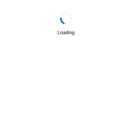
手机
*
Loading
手机验证码
*
获取验证码
我理解并同意按照华为
隐私保护条款
和
使用条款
使用和传
√
递我的个人信息。
下一步