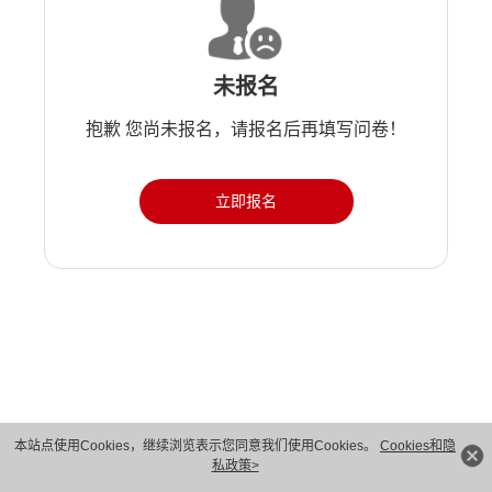
未报名
抱歉 您尚未报名，请报名后再填写问卷！
立即报名
版权所有 © 华为技术有限公司 1998-2026。 保留一切权利。粤A2-20044005号
本站点使用Cookies，继续浏览表示您同意我们使用Cookies。
Cookies和隐
私政策>
隐私保护
法律声明